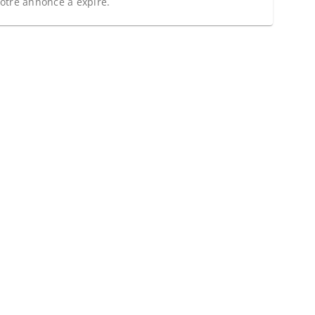
otre annonce a expiré.