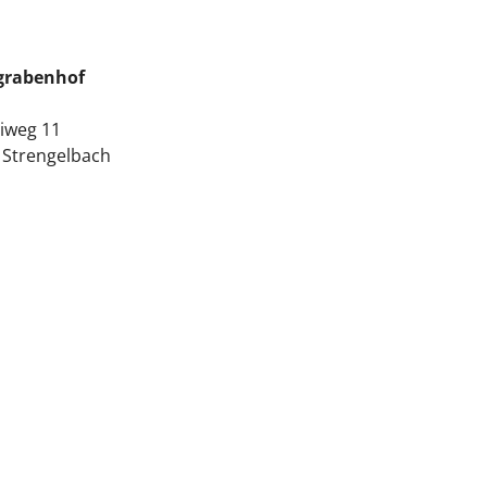
grabenhof
liweg 11
 Strengelbach