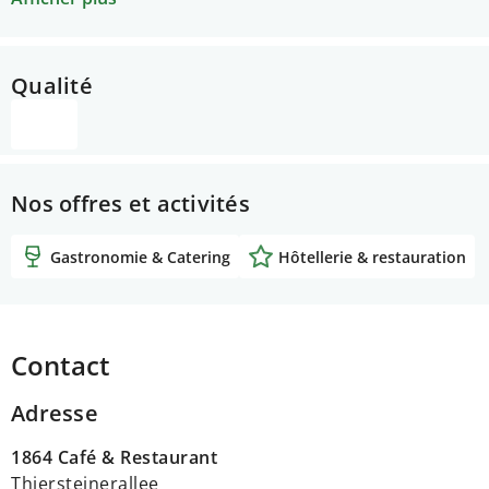
zubereitete Speisen an unseren Kochstationen. Ob
alleine, mit Familie, Freunden oder Kollegen: Bei uns
geniessen Sie Qualität, die zu jedem Budget passt –
Qualité
unkompliziert, herzlich und immer lecker.
Nos offres et activités
Gastronomie & Catering
Hôtellerie & restauration
Contact
Adresse
1864 Café & Restaurant
Thiersteinerallee