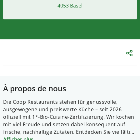
4053 Basel
À propos de nous
Die Coop Restaurants stehen für genussvolle,
ausgewogene und preiswerte Küche – seit 2026
offiziell mit 1*-Bio-Cuisine-Zertifizierung. Wir kochen
mit viel Freude und setzen dabei konsequent auf
frische, nachhaltige Zutaten. Entdecken Sie vielfältige
Buffets, die schnelle Selbstbedienung und frisch
Afficher plus