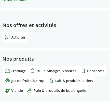
Kantonalen Lebensmittelkontrolle -
Qualitätssicherung Der erste Besuch bei euch im
Betrieb ist gratis. Als Milchtechnologe mit
Meisterprüfung habe ich sehr viel Erfahrung in der
Nos offres et activités
Verarbeitung von Lebensmittel.
Activités
Nos produits
Fromage
Huile, vinaigre & sauces
Conserves
Jus de fruits & sirop
Lait & produits laitiers
Viande
Pain & produits de boulangerie