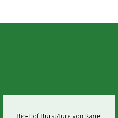
Bio-Hof Burst/Jürg von Känel