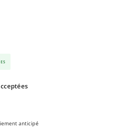
ÉES
acceptées
iement anticipé