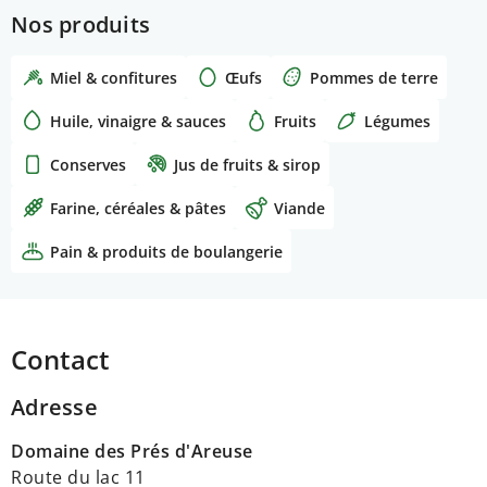
–
Poulet fermier
et
lapin fermier
(selon
Nos produits
disponibilité)
–
Pâtes artisanales
(complètes, à l’épeautre...)
Miel & confitures
Œufs
Pommes de terre
–
Pâtisseries
(meringues, bricelets...)
–
Farines
de blé*, de seigle*, complète, mi-blanche...
Huile, vinaigre & sauces
Fruits
Légumes
mais aussi d’épeautre
–
Fleurs
(dahlias)*... (en self-service en été - début
Conserves
Jus de fruits & sirop
automne)
Farine, céréales & pâtes
Viande
Pain & produits de boulangerie
Contact
Adresse
Domaine des Prés d'Areuse
Route du lac 11