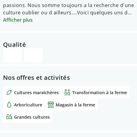
passions. Nous somme toujours a la recherche d'une
culture oublier ou d ailleurs....
Voici quelques uns des
produits régionaux que nous vous proposons... (* =
Afficher plus
produit au domaine! )
–
Pommes de terre
* (en vrac, 2,4 10 kg)
–
Huile pressée à froid
* (Colza, Tournesol,
Qualité
Carthame, Pavot, Noix, Caméline...)
–
Légumes*
et
fruits*
(selon la saison une majorité
provient de notre jardin)
–
Pain au feu de bois
avec de la farine du domaine*
Nos offres et activités
–
Noix, amandes, noisettes
* et
courges
*
(uniquement en automne)
Cultures maraîchères
Transformation à la ferme
–
Oeufs de poule*
et (parfois également oie et
canard)
Arboriculture
Magasin à la ferme
–
Confitures
–
Miel
de la région
Grandes cultures
–
Viande
saucisses, grillades, tranches... (selon la
saison)