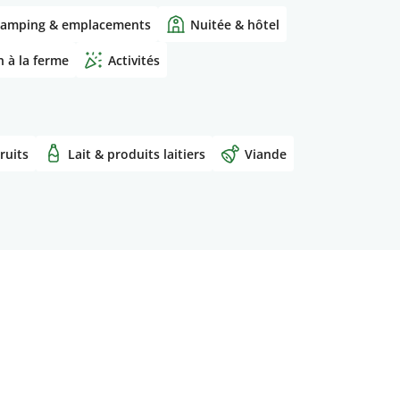
amping & emplacements
Nuitée & hôtel
 à la ferme
Activités
ruits
Lait & produits laitiers
Viande