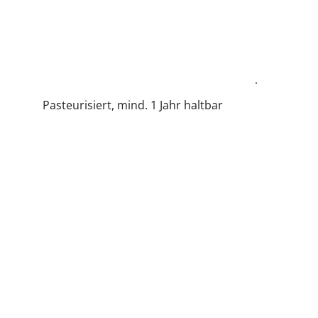
Feinster Süssmost aus verschiedenen Apfelsorten
Pasteurisiert, mind. 1 Jahr haltbar