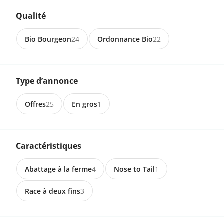
Qualité
8.00 CHF
Bio Bourgeon
24
Ordonnance Bio
22
8165 Schleinikon
Bio-Suppenhuhn 500g tiefgekühlt
Type d’annonce
10.00 CHF
Offres
25
En gros
1
8165 Schleinikon
Vorbestellung Bio-Suppenhuhn 1kg
tiefgekühlt
Caractéristiques
Abattage à la ferme
4
Nose to Tail
1
20.00 CHF
Race à deux fins
3
3086 Zimmerwald
Bio Weihnachtsgans zu verkaufen
direkt ab Hof