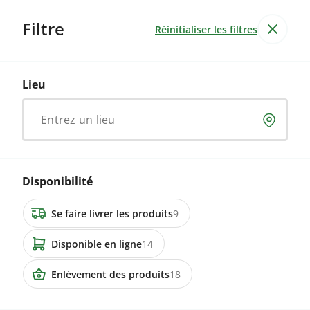
Filtre
Réinitialiser les filtres
Viande & volaille
Lieu
Volaille
Entrez un lieu
De la bonne volaille bio directement de fermes
suisses. Transparent et équitable car c'est la ferme
qui fixe le prix. Commandez maintenant.
Disponibilité
Se faire livrer les produits
9
25 annonces
Disponible en ligne
14
8165 Schleinikon
Enlèvement des produits
18
Bio-Geflügelhamburger (kein
Paketversand möglich)