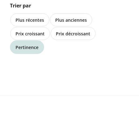
Trier par
35.00 CHF
Plus récentes
Plus anciennes
3086 Zimmerwald
Prix croissant
Prix décroissant
Bio Suppenhuhn und Bio
Legehennenfleisch zu verkaufen ab
Pertinence
Hof
28.00 CHF
3086 Zimmerwald
Bio Trutenfleisch im Mischpaket
direkt ab Hof
140.00 CHF
8586 Kümmertshausen