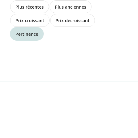
À vendre, 2 génisses angus de 16
Plus récentes
Plus anciennes
mois.
Prix croissant
Prix décroissant
4 600.00 CHF
Pertinence
1637 Charmey
Viande de boeuf (race Hinterwald)
32.00 CHF
9103 Schwellbrunn
Appenzeller Ziegen mit Farbfehler
200.00 CHF