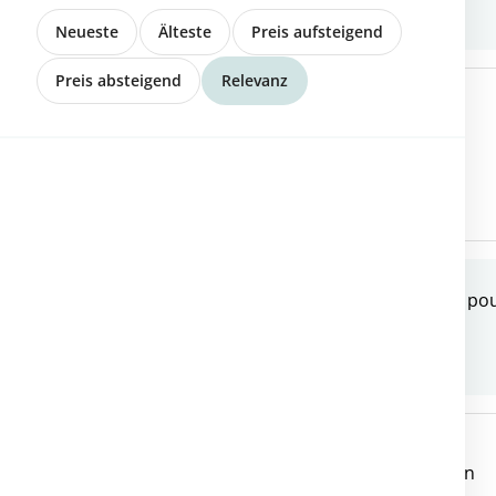
Neueste
Älteste
Preis aufsteigend
Preis absteigend
Relevanz
1955 St-Pierre-de-Clages
Coings / réservation
1955 St-Pierre-de-Clages
Coings – / Réservation p
6222 Gunzwil
Demeter Aronia Beeren