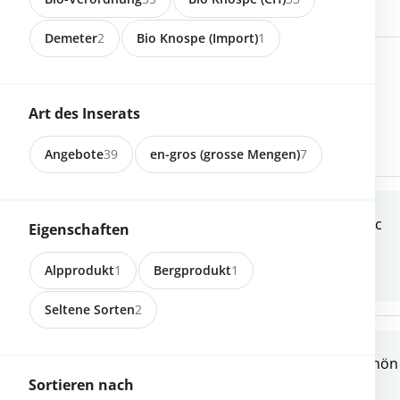
Demeter
2
Bio Knospe (Import)
1
6019 Sigigien
Brennobst / Steinobst
Art des Inserats
Angebote
39
en-gros (grosse Mengen)
7
3236 Gampelen
Frühäpfel Sorte Galmac
Eigenschaften
Alpprodukt
1
Bergprodukt
1
Seltene Sorten
2
3236 Gampelen
Zwetschgen Cacaks schön
Sortieren nach