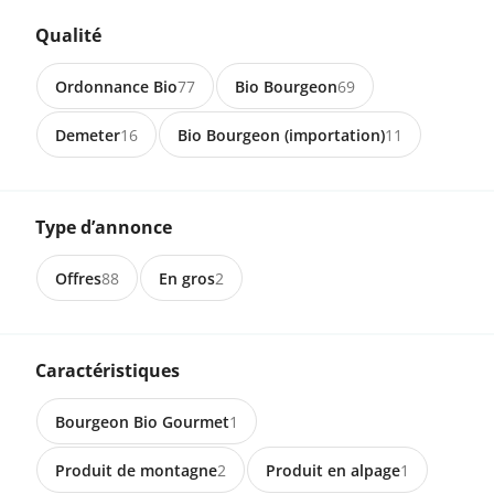
Qualité
7.50 CHF
Ordonnance Bio
77
Bio Bourgeon
69
3034 Murzelen
Demeter
16
Bio Bourgeon (importation)
11
Bio Leinöl 250ml Flasche
Type d’annonce
15.00 CHF
Offres
88
En gros
2
3034 Murzelen
Bio Sonnenblumenöl 2.5dl Flasche
Caractéristiques
6.90 CHF
Bourgeon Bio Gourmet
1
3034 Murzelen
Produit de montagne
2
Produit en alpage
1
Bio Rapsöl 2.5dl Flasche