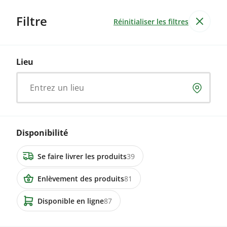
Filtre
Réinitialiser les filtres
Réserves
Lieu
Huile, vinaigre & sauces
Entrez un lieu
Huiles, vinaigres et sauces bio de haute qualité.
Ajoutez de la profondeur et de la saveur à vos plats
avec les meilleurs ingrédients bio.
Disponibilité
Huile
Vinaigre
Moutarde & sauces
Se faire livrer les produits
39
Enlèvement des produits
81
88 annonces
Disponible en ligne
87
4800 Zofingen
Bio-Senf Alpenkräuter