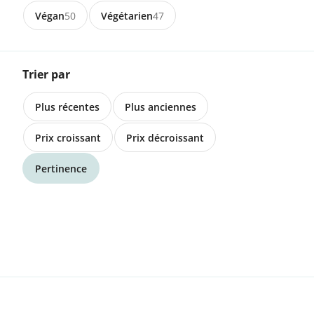
Végan
50
Végétarien
47
6.90 CHF
Trier par
3254 Messen
Plus récentes
Plus anciennes
Bio-Sonnenblumenöl, Kaltgepresst
Prix croissant
Prix décroissant
12.00 CHF
Pertinence
4800 Zofingen
Senf scharf
7.50 CHF
4800 Zofingen